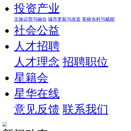
投资产业
文旅运营与融合
城市更新与改造
美丽乡村与赋能
社会公益
人才招聘
人才理念
招聘职位
星籍会
星华在线
意见反馈
联系我们