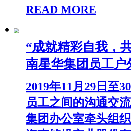
READ MORE
“成就精彩自我，共
南星华集团员工户
2019年11月29日
员工之间的沟通交流
集团办公室牵头组织