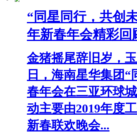
“同星同行，共创未
年新春年会精彩回
金猪摇尾辞旧岁，玉鼠
日，海南星华集团“同
春年会在三亚环球城
动主要由2019年度
新春联欢晚会...