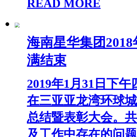
READ MORE
海南星华集团201
满结束
2019年1月31日
在三亚亚龙湾环球城
总结暨表彰大会。共
及工作中存在的问题