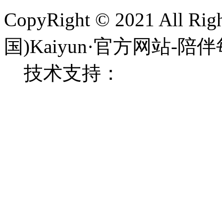
CopyRight © 2021 All R
国)Kaiyun·官方网站-
技术支持：