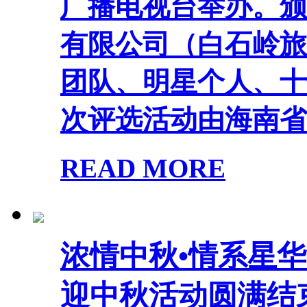
广播电视台举办。颁
有限公司（白石岭旅
团队、明星个人、十
次评选活动由海南省质
READ MORE
浓情中秋•情系星华
迎中秋活动圆满结