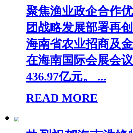
聚焦渔业政企合作优
团战略发展部署再创新局
海南省农业招商及金
在海南国际会展会议
436.97亿元。 ...
READ MORE