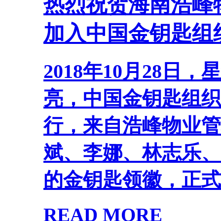
热烈祝贺海南浩峰
加入中国金钥匙组
2018年10月28
亮，中国金钥匙组织
行，来自浩峰物业管
斌、李娜、林志乐、
的金钥匙领徽，正式成
READ MORE