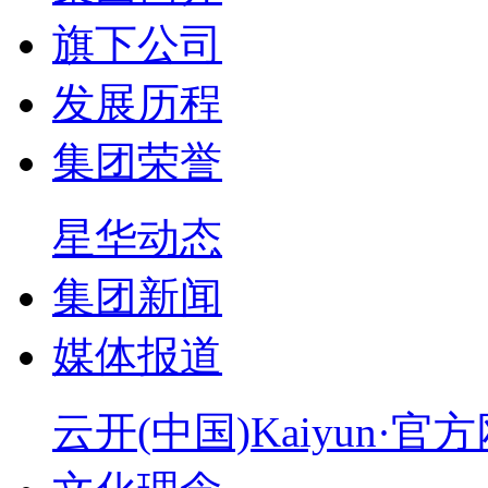
旗下公司
发展历程
集团荣誉
星华动态
集团新闻
媒体报道
云开(中国)Kaiyun·