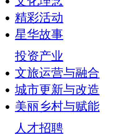
文化理念
精彩活动
星华故事
投资产业
文旅运营与融合
城市更新与改造
美丽乡村与赋能
人才招聘