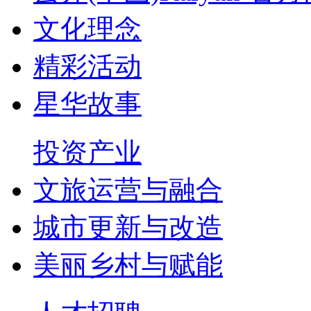
文化理念
精彩活动
星华故事
投资产业
文旅运营与融合
城市更新与改造
美丽乡村与赋能