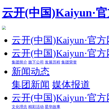
云开(中国)Kaiyun
云开(中国)Kaiyun·
云开(中国)Kaiyun·
集团简介
旗下公司
发展历程
集团荣誉
新闻动态
集团新闻
媒体报道
云开(中国)Kaiyun·
文化理念
精彩活动
星华故事