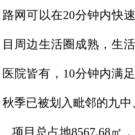
路网可以在20分钟内快
目周边生活圈成熟，生
医院皆有，10分钟内满足
秋季已被划入毗邻的九中
项目总占地8567.68㎡，