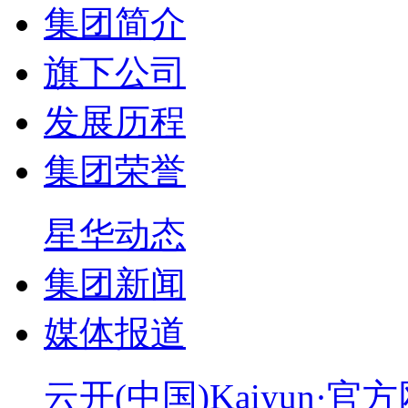
集团简介
旗下公司
发展历程
集团荣誉
星华动态
集团新闻
媒体报道
云开(中国)Kaiyun·